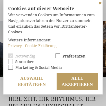
✖
Cookies auf dieser Webseite
Wir verwenden Cookies um Informationen zum
Navigationsverfahren der Nutzer zu sammeln
und erlauben das Setzen von Drittanbieter-
Cookies.
EINDRUCKSVOLLE
WALDCHALETS
Weitere Informationen:
HÖCHSTER
WOHNKOMFORT
Privacy
-
Cookie-Erklärung
WOHNEN IM EINKLANG MIT DER
ABSOLUTE
WOHLFÜHLGARANTIE
NATUR
Notwendig
Präferenzen
EXCLUSIVE
LAGE
Statistiken
Marketing & Social Media
ANGEBOTE
AUSWAHL
ALLE
ANFRAGEN
BESTÄTIGEN
AKZEPTIEREN
BUCHEN
HOME
IHRE ZEIT. IHR RHYTHMUS. IHR
URLAUB IM LUXUSCHALET.