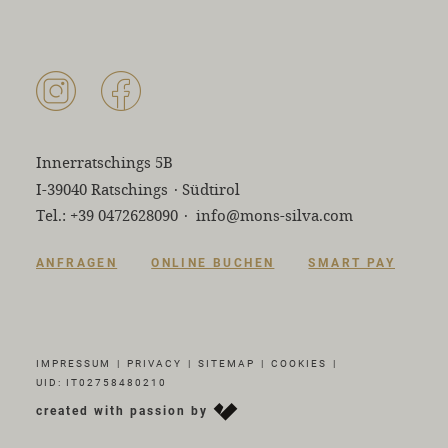
Innerratschings 5B
I-39040 Ratschings
·
Südtirol
Tel.:
+39 0472628090
·
info@mons-silva.com
ANFRAGEN
ONLINE BUCHEN
SMART PAY
IMPRESSUM
|
PRIVACY
|
SITEMAP
|
COOKIES
|
UID: IT02758480210
created with passion by