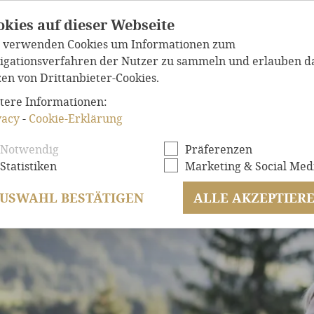
okies auf dieser Webseite
VÖLLIGE FREIHEIT
WALDFEE
MOMENTE FÜR DIE EWI
 verwenden Cookies um Informationen zum
igationsverfahren der Nutzer zu sammeln und erlauben d
zen von Drittanbieter-Cookies.
EINDRUCKSVOLLE
tere Informationen:
vacy
-
Cookie-Erklärung
HÖCHSTER
WOHNK
Notwendig
Präferenzen
ABSOLUTE
WOHLF
Statistiken
Marketing & Social Med
EXCLUSIVE
LAGE
USWAHL BESTÄTIGEN
ALLE AKZEPTIER
ANGEBOTE
ANFRAGEN
BUCHEN