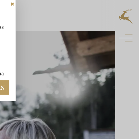
✖
GKEIT
as
WALDCHALETS
OMFORT
ÜHLGARANTIE
ia
EN