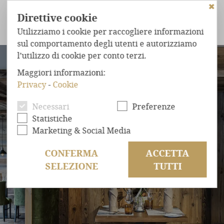
✖
Direttive cookie
Utilizziamo i cookie per raccogliere informazioni
sul comportamento degli utenti e autorizziamo
l’utilizzo di cookie per conto terzi.
LO CHALET
ARRIVO IN RELAX
POSIZIONE CENTRALE
Maggiori informazioni:
CHALET
NEL BOSCO
Privacy
-
Cookie
STRAORDINARIO
COMFORT
Necessari
Preferenze
BENESSERE
ASSOLUTO
Statistiche
POSIZIONE
ESCLUSIVA
Marketing & Social Media
OFFERTE
CONFERMA
ACCETTA
SELEZIONE
TUTTI
RICHIESTA
PRENOTAZIONE