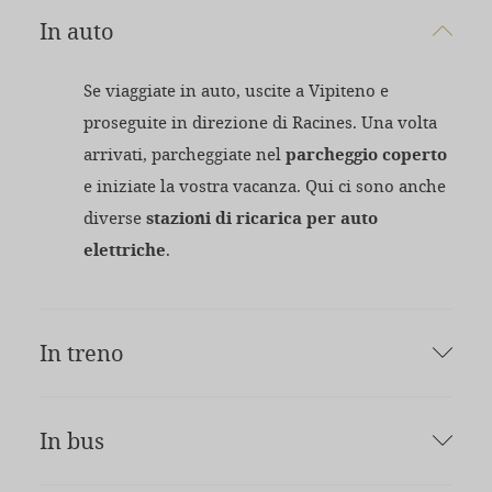
In auto
Se viaggiate in auto, uscite a Vipiteno e
proseguite in direzione di Racines. Una volta
arrivati, parcheggiate nel
parcheggio coperto
e iniziate la vostra vacanza. Qui ci sono anche
diverse
stazioni di ricarica per auto
elettriche
.
In treno
Quasi tutti i treni fermano a Vipiteno.
In bus
Veniamo volentieri a prendervi alla stazione
ferroviaria con un servizio a pagamento.