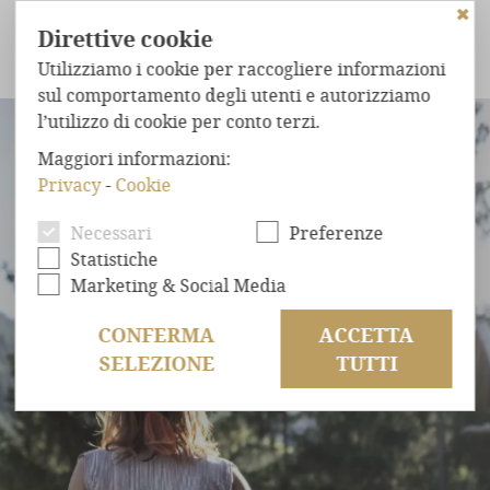
✖
Direttive cookie
Utilizziamo i cookie per raccogliere informazioni
sul comportamento degli utenti e autorizziamo
l’utilizzo di cookie per conto terzi.
LO CHALET
ARRIVO IN RELAX
POSIZIONE CENTRALE
Maggiori informazioni:
CHALET
NEL BOSCO
Privacy
-
Cookie
STRAORDINARIO
COMFORT
Necessari
Preferenze
BENESSERE
ASSOLUTO
Statistiche
POSIZIONE
ESCLUSIVA
Marketing & Social Media
OFFERTE
CONFERMA
ACCETTA
SELEZIONE
TUTTI
RICHIESTA
PRENOTAZIONE