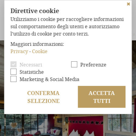
✖
Direttive cookie
Utilizziamo i cookie per raccogliere informazioni
sul comportamento degli utenti e autorizziamo
l’utilizzo di cookie per conto terzi.
ROMANTIK CHALET
TIROL CHALET
CHALET DELLA C
Maggiori informazioni:
CHALET
NEL BOSCO
Privacy
-
Cookie
STRAORDINARIO
COMFORT
Necessari
Preferenze
BENESSERE
ASSOLUTO
Statistiche
POSIZIONE
ESCLUSIVA
Marketing & Social Media
OFFERTE
CONFERMA
ACCETTA
SELEZIONE
TUTTI
RICHIESTA
PRENOTAZIONE