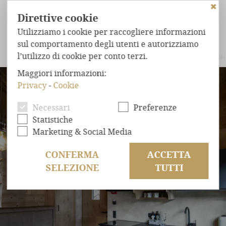
✖
Direttive cookie
Utilizziamo i cookie per raccogliere informazioni
sul comportamento degli utenti e autorizziamo
l’utilizzo di cookie per conto terzi.
LET
TIROL CHALET
CHALET DELLA CACCIA
MOUNTAIN CH
Maggiori informazioni:
CHALET
NEL BOSCO
Privacy
-
Cookie
STRAORDINARIO
COMFORT
Necessari
Preferenze
BENESSERE
ASSOLUTO
Statistiche
POSIZIONE
ESCLUSIVA
Marketing & Social Media
OFFERTE
CONFERMA
ACCETTA
SELEZIONE
TUTTI
RICHIESTA
PRENOTAZIONE