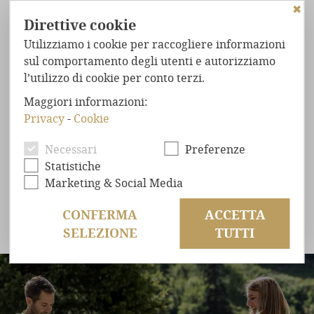
✖
Direttive cookie
Utilizziamo i cookie per raccogliere informazioni
sul comportamento degli utenti e autorizziamo
l’utilizzo di cookie per conto terzi.
HOME
Maggiori informazioni:
CHALET
NEL BOSCO
SETTIMANE FAMIGLIARI CON
Privacy
-
Cookie
BABY - PLUS 7=6
STRAORDINARIO
COMFORT
Necessari
Preferenze
BENESSERE
ASSOLUTO
Statistiche
7 notti al prezzo di 6!
POSIZIONE
ESCLUSIVA
Marketing & Social Media
OFFERTE
a persona da 2.520,00 €
CONFERMA
ACCETTA
SELEZIONE
TUTTI
RICHIESTA
PRENOTAZIONE