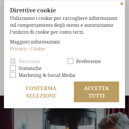
✖
Direttive cookie
Utilizziamo i cookie per raccogliere informazioni
sul comportamento degli utenti e autorizziamo
l’utilizzo di cookie per conto terzi.
HOME
Maggiori informazioni:
CHALET
NEL BOSCO
SETTIMANE HAPPY FAMILY 7=6
Privacy
-
Cookie
STRAORDINARIO
COMFORT
Da 7 pernottamenti - un giorno gratis
Necessari
Preferenze
BENESSERE
ASSOLUTO
Statistiche
POSIZIONE
ESCLUSIVA
Marketing & Social Media
a persona da 2.310,00 €
OFFERTE
CONFERMA
ACCETTA
SELEZIONE
TUTTI
RICHIESTA
PRENOTAZIONE