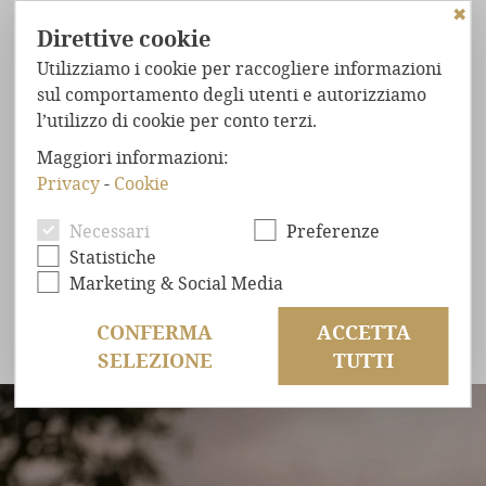
✖
Direttive cookie
Utilizziamo i cookie per raccogliere informazioni
sul comportamento degli utenti e autorizziamo
l’utilizzo di cookie per conto terzi.
HOME
Maggiori informazioni:
CHALET
NEL BOSCO
60% DI SCONTO SUL VOSTRO
Privacy
-
Cookie
CHALET — PER UN SOGGIORNO
STRAORDINARIO
COMFORT
Necessari
Preferenze
TUTTO PER VOI.
BENESSERE
ASSOLUTO
Statistiche
POSIZIONE
ESCLUSIVA
Marketing & Social Media
Il vostro rifugio per la famiglia a Pentecoste —
OFFERTE
nel cuore del bosco, immersi nella natura.
CONFERMA
ACCETTA
SELEZIONE
TUTTI
RICHIESTA
PRENOTAZIONE