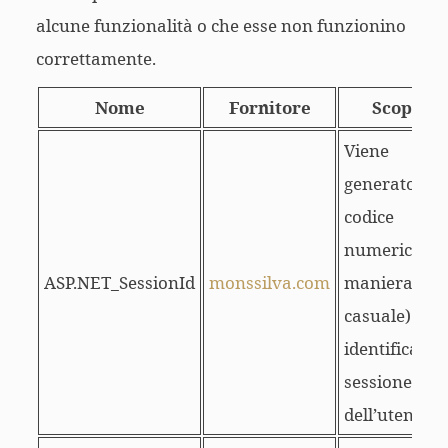
alcune funzionalità o che esse non funzionino
correttamente.
Nome
Fornitore
Scopo
Viene
generato un
codice
numerico (in
ASP.NET_SessionId
monssilva.com
maniera
casuale) che
identifica la
sessione
dell’utente.