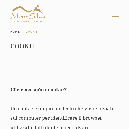
HOME
COOKIE
CHALET
NEL BOSCO
COOKIE
STRAORDINARIO
COMFORT
BENESSERE
ASSOLUTO
POSIZIONE
ESCLUSIVA
OFFERTE
Che cosa sono i cookie?
RICHIESTA
PRENOTAZIONE
Un cookie è un piccolo testo che viene inviato
sul computer per identificare il browser
utilizzato dall’utente o per salvare