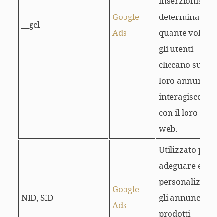
inserzionisti a
Google
determinare
__gcl
Ads
quante volte
gli utenti
cliccano sui
loro annunci e
interagiscono
con il loro sito
web.
Utilizzato per
adeguare e
personalizzar
Google
NID, SID
gli annunci nei
Ads
prodotti