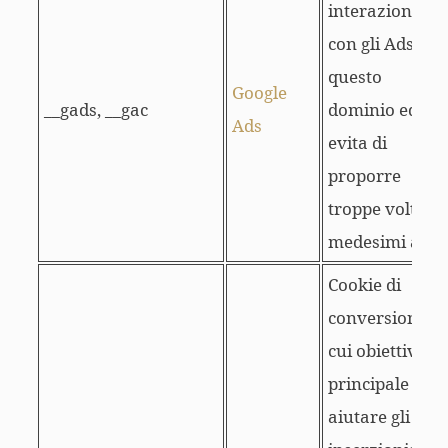
interazioni
con gli Ads in
questo
Google
__gads, __gac
dominio ed
Ads
evita di
proporre
troppe volte i
medesimi ads.
Cookie di
conversione il
cui obiettivo
principale è
aiutare gli