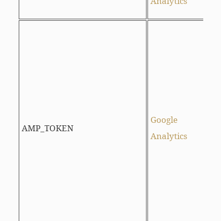
Analytics
u
u
c
I
Google
AMP_TOKEN
v
Analytics
i
“
c