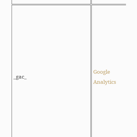
r
l
c
Google
_gac_
Analytics
A
d