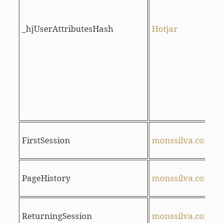
p
_hjUserAttributesHash
Hotjar
d
c
I
FirstSession
monssilva.com
PageHistory
monssilva.com
i
I
ReturningSession
monssilva.com