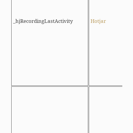
i
_hjRecordingLastActivity
Hotjar
r
(
d
v