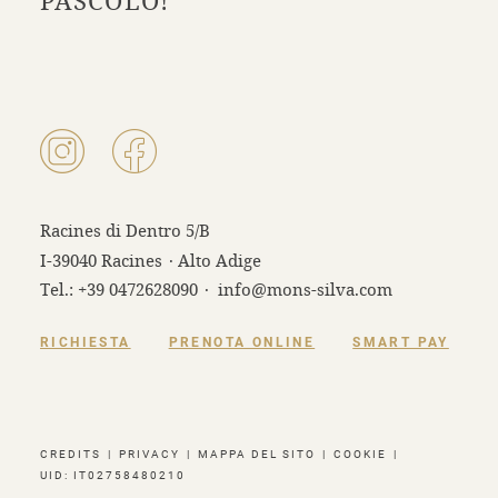
PASCOLO!
Racines di Dentro 5/B
I-39040 Racines
·
Alto Adige
Tel.:
+39 0472628090
·
info@mons-silva.com
RICHIESTA
PRENOTA ONLINE
SMART PAY
CREDITS
|
PRIVACY
|
MAPPA DEL SITO
|
COOKIE
|
UID: IT02758480210