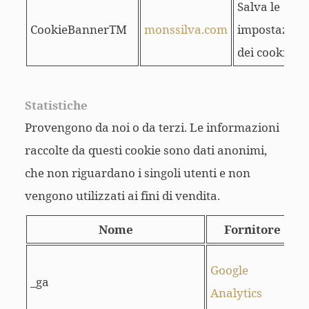
Salva le
CookieBannerTM
monssilva.com
impostazion
dei cookie
Statistiche
Provengono da noi o da terzi. Le informazioni
raccolte da questi cookie sono dati anonimi,
che non riguardano i singoli utenti e non
vengono utilizzati ai fini di vendita.
Nome
Fornitore
U
Google
_ga
d
Analytics
u