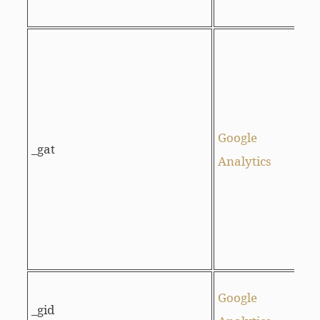
t
U
l
r
Google
_gat
Analytics
i
U
Google
_gid
d