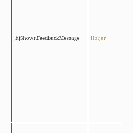
_hjShownFeedbackMessage
Hotjar
l
u
Q