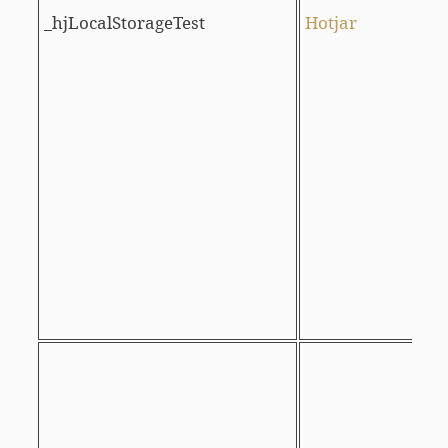
_hjLocalStorageTest
Hotjar
c
d